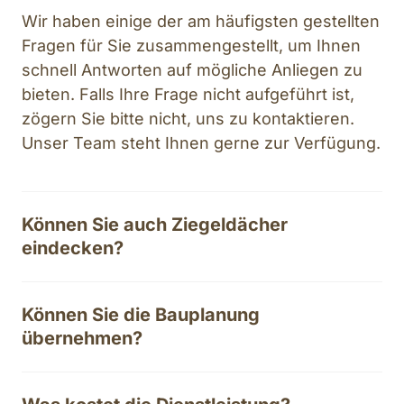
Wir haben einige der am häufigsten gestellten 
Fragen für Sie zusammengestellt, um Ihnen 
schnell Antworten auf mögliche Anliegen zu 
bieten. Falls Ihre Frage nicht aufgeführt ist, 
zögern Sie bitte nicht, uns zu kontaktieren. 
Unser Team steht Ihnen gerne zur Verfügung.
Können Sie auch Ziegeldächer 
eindecken?
Das Eindecken von Ziegeldächern ist für uns 
keinerlei Herausforderung. Kontaktieren Sie uns, für 
Können Sie die Bauplanung 
einen Beratungstermin.
übernehmen?
Natürlich, wir übernehmen gerne die Bauplanung für 
Ihr Projekt und bringen dabei unser fundiertes 